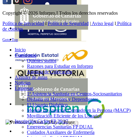
Copyright © 2026 Inforpro.I Todos los derechos reservados
Política de privacidad
l
Política de Seguridad
|
Aviso legal
l
Política
de cookies
Goto Top
Inicio
Conócenos
Quiénes somos
Razones para Estudiar en Inforpro
Agencia de Colocación
Alquiler de aulas
Noticias
Empresas
1ª Asistencia Sanitaria en Centros-Sociosanitarios
Disfagia en Mayores y Dependientes
El Usuario Diabético
Modelo de Atención Centrado en la Persona (MACP)
Movilización Eficiente de los Usuarios
Inscripción Ciclos FP 26/27
Emergencias Sanitarias FP DUAL
Cuidados Auxiliares de Enfermería