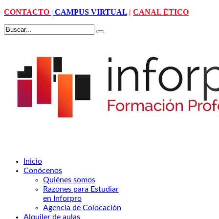
CONTACTO
|
CAMPUS VIRTUAL
|
CANAL ÉTICO
Inicio
Conócenos
Quiénes somos
Razones para Estudiar
en Inforpro
Agencia de Colocación
Alquiler de aulas