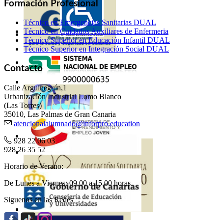
Formación Profesional
Técnico en Emergencias Sanitarias DUAL
Técnico en Cuidados Auxiliares de Enfermeria
Técnico Superior en Educación Infantil DUAL
Técnico Superior en Integración Social DUAL
Contacto
Calle Arguineguín,1
Urbanización Industrial Lomo Blanco
(Las Torres)
35010, Las Palmas de Gran Canaria
atencionalalumnado@inforpro.education
928 22 06 03
928 26 35 52
Horario de Verano:
De Lunes a Viernes: 09.00 a 15.00 horas
Siguenos en las Redes