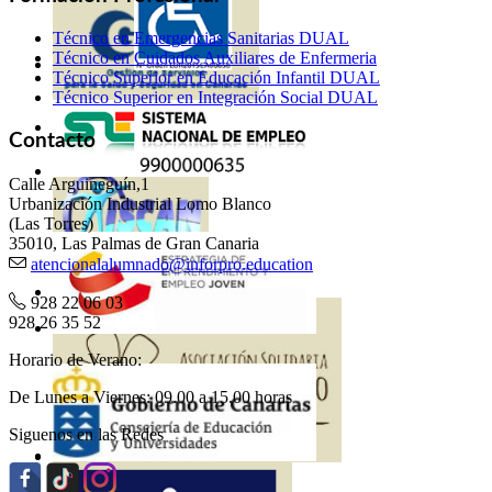
Técnico en Emergencias Sanitarias DUAL
Técnico en Cuidados Auxiliares de Enfermeria
Técnico Superior en Educación Infantil DUAL
Técnico Superior en Integración Social DUAL
Contacto
Calle Arguineguín,1
Urbanización Industrial Lomo Blanco
(Las Torres)
35010, Las Palmas de Gran Canaria
atencionalalumnado@inforpro.education
928 22 06 03
928 26 35 52
Horario de Verano:
De Lunes a Viernes: 09.00 a 15.00 horas
Siguenos en las Redes