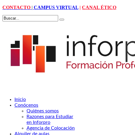
CONTACTO
|
CAMPUS VIRTUAL
|
CANAL ÉTICO
Inicio
Conócenos
Quiénes somos
Razones para Estudiar
en Inforpro
Agencia de Colocación
Alquiler de aulas