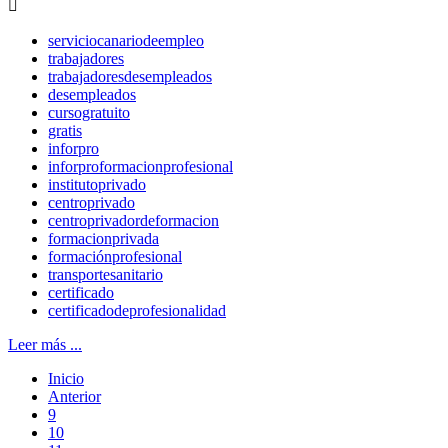

serviciocanariodeempleo
trabajadores
trabajadoresdesempleados
desempleados
cursogratuito
gratis
inforpro
inforproformacionprofesional
institutoprivado
centroprivado
centroprivadordeformacion
formacionprivada
formaciónprofesional
transportesanitario
certificado
certificadodeprofesionalidad
Leer más ...
Inicio
Anterior
9
10