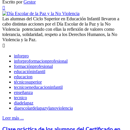
Escrito por
Gestor

Las alumnas del Ciclo Superior en Educación Infantil llevaron a
cabo distintas acciones por el Día Escolar de la Paz y la No
Violencia potenciando con ellas la reflexión de valores como
tolerancia, solidaridad, respeto a los Derechos Humanos, la No
Violencia y la Paz.

inforpro
inforproformacionprofesional
formaciónprofesional
educacióninfantil
educacion
técnicosuperior
tecnicoeneducacioninfantil
enseñanza
tecnico
diadelapaz
diaescolardelapazylanoviolencia
Leer más ...
Clase práctica de los alumnos del Certificado en