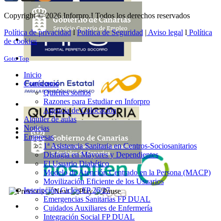
Copyright © 2026 Inforpro.I Todos los derechos reservados
Política de privacidad
l
Política de Seguridad
|
Aviso legal
l
Política
de cookies
Goto Top
Inicio
Conócenos
Quiénes somos
Razones para Estudiar en Inforpro
Agencia de Colocación
Alquiler de aulas
Noticias
Empresas
1ª Asistencia Sanitaria en Centros-Sociosanitarios
Disfagia en Mayores y Dependientes
El Usuario Diabético
Modelo de Atención Centrado en la Persona (MACP)
Movilización Eficiente de los Usuarios
Inscripción Ciclos FP 26/27
Emergencias Sanitarias FP DUAL
Cuidados Auxiliares de Enfermería
Integración Social FP DUAL