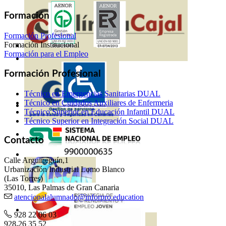
Formación
Formación Profesional
Formación Institucional
Formación para el Empleo
Formación Profesional
Técnico en Emergencias Sanitarias DUAL
Técnico en Cuidados Auxiliares de Enfermeria
Técnico Superior en Educación Infantil DUAL
Técnico Superior en Integración Social DUAL
Contacto
Calle Arguineguín,1
Urbanización Industrial Lomo Blanco
(Las Torres)
35010, Las Palmas de Gran Canaria
atencionalalumnado@inforpro.education
928 22 06 03
928 26 35 52