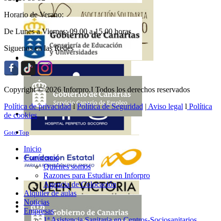
Horario de Verano:
De Lunes a Viernes: 09.00 a 15.00 horas
Siguenos en las Redes
Copyright © 2026 Inforpro.I Todos los derechos reservados
Política de privacidad
l
Política de Seguridad
|
Aviso legal
l
Política
de cookies
Goto Top
Inicio
Conócenos
Quiénes somos
Razones para Estudiar en Inforpro
Agencia de Colocación
Alquiler de aulas
Noticias
Empresas
1ª Asistencia Sanitaria en Centros-Sociosanitarios