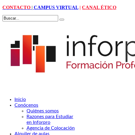
CONTACTO
|
CAMPUS VIRTUAL
|
CANAL ÉTICO
Inicio
Conócenos
Quiénes somos
Razones para Estudiar
en Inforpro
Agencia de Colocación
Alquiler de aulas