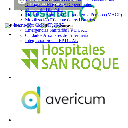
Disfagia en Mayores y Dependientes
El Usuario Diabético
Modelo de Atención Centrado en la Persona (MACP)
Movilización Eficiente de los Usuarios
Inscripción Ciclos FP 26/27
Emergencias Sanitarias FP DUAL
Cuidados Auxiliares de Enfermería
Integración Social FP DUAL