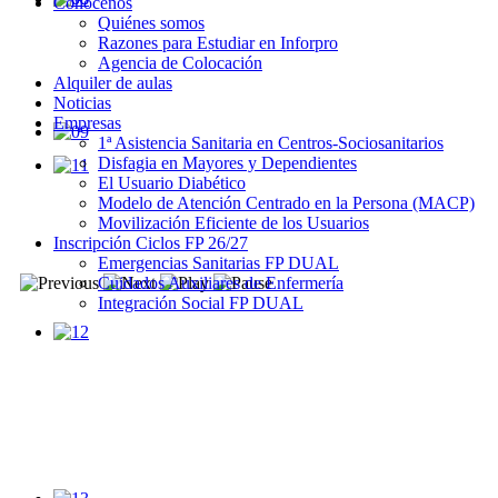
Conócenos
Quiénes somos
Razones para Estudiar en Inforpro
Agencia de Colocación
Alquiler de aulas
Noticias
Empresas
1ª Asistencia Sanitaria en Centros-Sociosanitarios
Disfagia en Mayores y Dependientes
El Usuario Diabético
Modelo de Atención Centrado en la Persona (MACP)
Movilización Eficiente de los Usuarios
Inscripción Ciclos FP 26/27
Emergencias Sanitarias FP DUAL
Cuidados Auxiliares de Enfermería
Integración Social FP DUAL