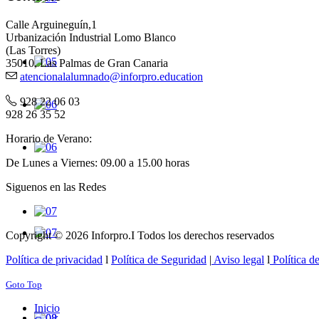
Calle Arguineguín,1
Urbanización Industrial Lomo Blanco
(Las Torres)
35010, Las Palmas de Gran Canaria
atencionalalumnado@inforpro.education
928 22 06 03
928 26 35 52
Horario de Verano:
De Lunes a Viernes: 09.00 a 15.00 horas
Siguenos en las Redes
Copyright © 2026 Inforpro.I Todos los derechos reservados
Política de privacidad
l
Política de Seguridad
|
Aviso legal
l
Política d
Goto Top
Inicio