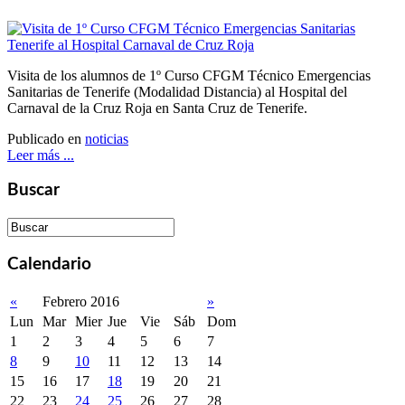
Visita de los alumnos de 1º Curso CFGM Técnico Emergencias
Sanitarias de Tenerife (Modalidad Distancia) al Hospital del
Carnaval de la Cruz Roja en Santa Cruz de Tenerife.
Publicado en
noticias
Leer más ...
Buscar
Calendario
«
Febrero 2016
»
Lun
Mar
Mier
Jue
Vie
Sáb
Dom
1
2
3
4
5
6
7
8
9
10
11
12
13
14
15
16
17
18
19
20
21
22
23
24
25
26
27
28