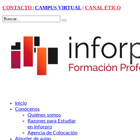
CONTACTO
|
CAMPUS VIRTUAL
|
CANAL ÉTICO
Inicio
Conócenos
Quiénes somos
Razones para Estudiar
en Inforpro
Agencia de Colocación
Alquiler de aulas