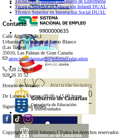
Técnico en Cuidados Auxiliares de Enfermeria
Técnico Superior en Educación Infantil DUAL
Técnico Superior en Integración Social DUAL
Contacto
Calle Arguineguín,1
Urbanización Industrial Lomo Blanco
(Las Torres)
35010, Las Palmas de Gran Canaria
atencionalalumnado@inforpro.education
928 22 06 03
928 26 35 52
Horario de Verano:
De Lunes a Viernes: 09.00 a 15.00 horas
Siguenos en las Redes
Copyright © 2026 Inforpro.I Todos los derechos reservados