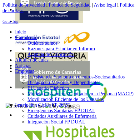
Política de privacidad
l
Política de Seguridad
|
Aviso legal
l
Política
de cookies
Goto Top
Inicio
Conócenos
Quiénes somos
Razones para Estudiar en Inforpro
Agencia de Colocación
Alquiler de aulas
Noticias
Empresas
1ª Asistencia Sanitaria en Centros-Sociosanitarios
Disfagia en Mayores y Dependientes
El Usuario Diabético
Modelo de Atención Centrado en la Persona (MACP)
Movilización Eficiente de los Usuarios
Inscripción Ciclos FP 26/27
Emergencias Sanitarias FP DUAL
Cuidados Auxiliares de Enfermería
Integración Social FP DUAL