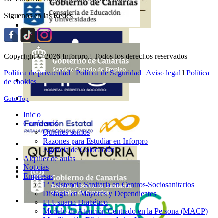
Siguenos en las Redes
Copyright © 2026 Inforpro.I Todos los derechos reservados
Política de privacidad
l
Política de Seguridad
|
Aviso legal
l
Política
de cookies
Goto Top
Inicio
Conócenos
Quiénes somos
Razones para Estudiar en Inforpro
Agencia de Colocación
Alquiler de aulas
Noticias
Empresas
1ª Asistencia Sanitaria en Centros-Sociosanitarios
Disfagia en Mayores y Dependientes
El Usuario Diabético
Modelo de Atención Centrado en la Persona (MACP)