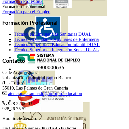
Formación Profesional
Formación Institucional
Formación para el Empleo
Formación Profesional
Técnico en Emergencias Sanitarias DUAL
Técnico en Cuidados Auxiliares de Enfermeria
Técnico Superior en Educación Infantil DUAL
Técnico Superior en Integración Social DUAL
Contacto
Calle Arguineguín,1
Urbanización Industrial Lomo Blanco
(Las Torres)
35010, Las Palmas de Gran Canaria
atencionalalumnado@inforpro.education
928 22 06 03
928 26 35 52
Horario de Verano:
De Lunes a Viernes: 09.00 a 15.00 horas