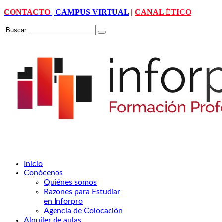
CONTACTO
|
CAMPUS VIRTUAL
|
CANAL ÉTICO
Inicio
Conócenos
Quiénes somos
Razones para Estudiar
en Inforpro
Agencia de Colocación
Alquiler de aulas