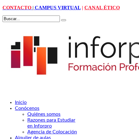
CONTACTO
|
CAMPUS VIRTUAL
|
CANAL ÉTICO
Inicio
Conócenos
Quiénes somos
Razones para Estudiar
en Inforpro
Agencia de Colocación
Alquiler de aulas