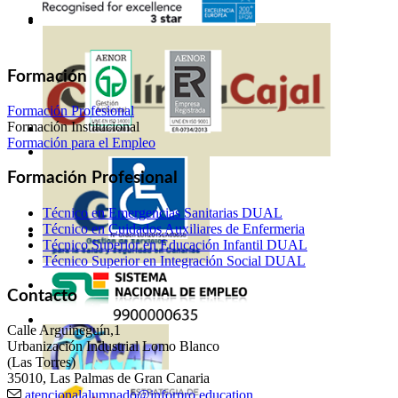
Formación
Formación Profesional
Formación Institucional
Formación para el Empleo
Formación Profesional
Técnico en Emergencias Sanitarias DUAL
Técnico en Cuidados Auxiliares de Enfermeria
Técnico Superior en Educación Infantil DUAL
Técnico Superior en Integración Social DUAL
Contacto
Calle Arguineguín,1
Urbanización Industrial Lomo Blanco
(Las Torres)
35010, Las Palmas de Gran Canaria
atencionalalumnado@inforpro.education