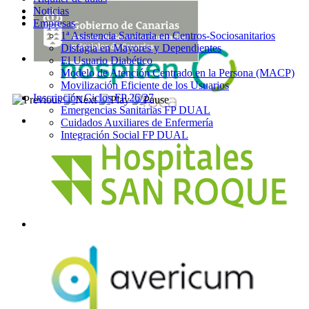
Noticias
Empresas
1ª Asistencia Sanitaria en Centros-Sociosanitarios
Disfagia en Mayores y Dependientes
El Usuario Diabético
Modelo de Atención Centrado en la Persona (MACP)
Movilización Eficiente de los Usuarios
Inscripción Ciclos FP 26/27
Emergencias Sanitarias FP DUAL
Cuidados Auxiliares de Enfermería
Integración Social FP DUAL