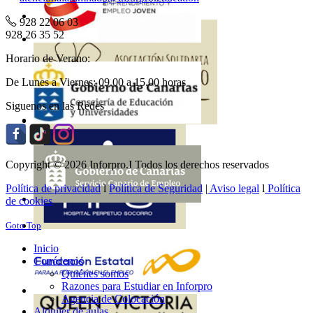
928 22 06 03
928 26 35 52
Horario de Verano:
De Lunes a Viernes: 09.00 a 15.00 horas
Siguenos en las Redes
Copyright © 2026 Inforpro.I Todos los derechos reservados
Política de privacidad
l
Política de Seguridad
|
Aviso legal
l
Política
de cookies
Goto Top
Inicio
Conócenos
Quiénes somos
Razones para Estudiar en Inforpro
Agencia de Colocación
Alquiler de aulas