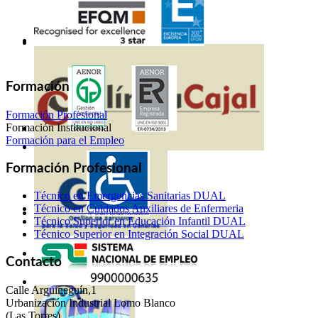
Formación
Formación Profesional
Formación Institucional
Formación para el Empleo
Formación Profesional
Técnico en Emergencias Sanitarias DUAL
Técnico en Cuidados Auxiliares de Enfermeria
Técnico Superior en Educación Infantil DUAL
Técnico Superior en Integración Social DUAL
Contacto
Calle Arguineguín,1
Urbanización Industrial Lomo Blanco
(Las Torres)