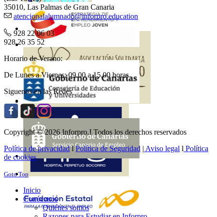
35010, Las Palmas de Gran Canaria
atencionalalumnado@inforpro.education
928 22 06 03
928 26 35 52
Horario de Verano:
De Lunes a Viernes: 09.00 a 15.00 horas
Siguenos en las Redes
Copyright © 2026 Inforpro.I Todos los derechos reservados
Política de privacidad
l
Política de Seguridad
|
Aviso legal
l
Política
de cookies
Goto Top
Inicio
Conócenos
Quiénes somos
Razones para Estudiar en Inforpro