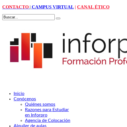
CONTACTO
|
CAMPUS VIRTUAL
|
CANAL ÉTICO
Inicio
Conócenos
Quiénes somos
Razones para Estudiar
en Inforpro
Agencia de Colocación
Alquiler de aulas