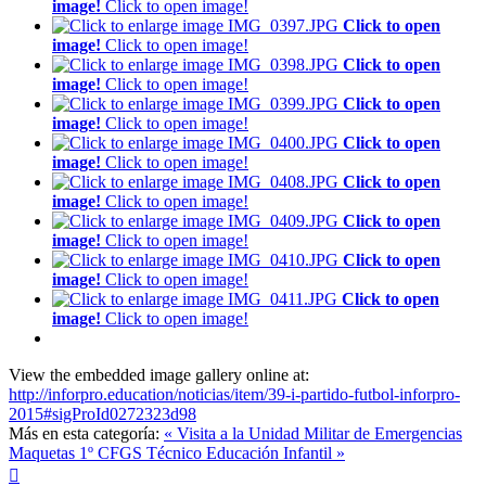
image!
Click to open image!
Click to open
image!
Click to open image!
Click to open
image!
Click to open image!
Click to open
image!
Click to open image!
Click to open
image!
Click to open image!
Click to open
image!
Click to open image!
Click to open
image!
Click to open image!
Click to open
image!
Click to open image!
Click to open
image!
Click to open image!
View the embedded image gallery online at:
http://inforpro.education/noticias/item/39-i-partido-futbol-inforpro-
2015#sigProId0272323d98
Más en esta categoría:
« Visita a la Unidad Militar de Emergencias
Maquetas 1º CFGS Técnico Educación Infantil »
