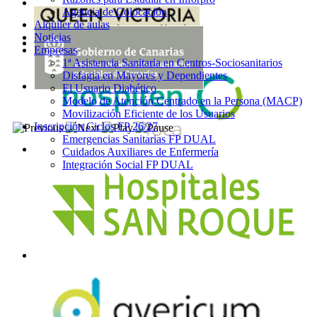
Agencia de Colocación
Alquiler de aulas
Noticias
Empresas
1ª Asistencia Sanitaria en Centros-Sociosanitarios
Disfagia en Mayores y Dependientes
El Usuario Diabético
Modelo de Atención Centrado en la Persona (MACP)
Movilización Eficiente de los Usuarios
Inscripción Ciclos FP 26/27
Emergencias Sanitarias FP DUAL
Cuidados Auxiliares de Enfermería
Integración Social FP DUAL