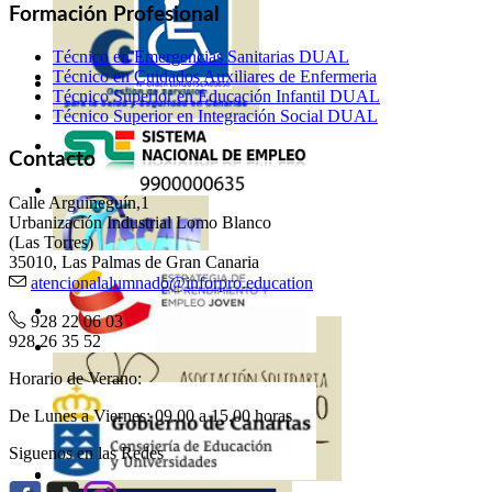
Formación Profesional
Técnico en Emergencias Sanitarias DUAL
Técnico en Cuidados Auxiliares de Enfermeria
Técnico Superior en Educación Infantil DUAL
Técnico Superior en Integración Social DUAL
Contacto
Calle Arguineguín,1
Urbanización Industrial Lomo Blanco
(Las Torres)
35010, Las Palmas de Gran Canaria
atencionalalumnado@inforpro.education
928 22 06 03
928 26 35 52
Horario de Verano:
De Lunes a Viernes: 09.00 a 15.00 horas
Siguenos en las Redes