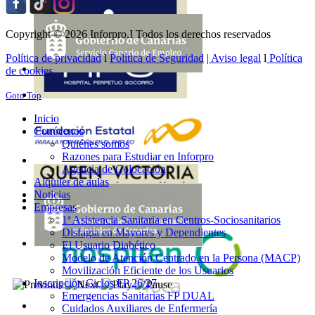
Copyright © 2026 Inforpro.I Todos los derechos reservados
Política de privacidad
l
Política de Seguridad
|
Aviso legal
l
Política
de cookies
Goto Top
Inicio
Conócenos
Quiénes somos
Razones para Estudiar en Inforpro
Agencia de Colocación
Alquiler de aulas
Noticias
Empresas
1ª Asistencia Sanitaria en Centros-Sociosanitarios
Disfagia en Mayores y Dependientes
El Usuario Diabético
Modelo de Atención Centrado en la Persona (MACP)
Movilización Eficiente de los Usuarios
Inscripción Ciclos FP 26/27
Emergencias Sanitarias FP DUAL
Cuidados Auxiliares de Enfermería