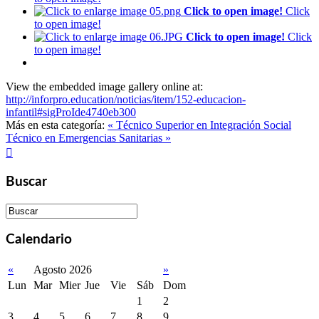
Click to open image!
Click
to open image!
Click to open image!
Click
to open image!
View the embedded image gallery online at:
http://inforpro.education/noticias/item/152-educacion-
infantil#sigProIde4740eb300
Más en esta categoría:
« Técnico Superior en Integración Social
Técnico en Emergencias Sanitarias »

Buscar
Calendario
«
Agosto 2026
»
Lun
Mar
Mier
Jue
Vie
Sáb
Dom
1
2
3
4
5
6
7
8
9