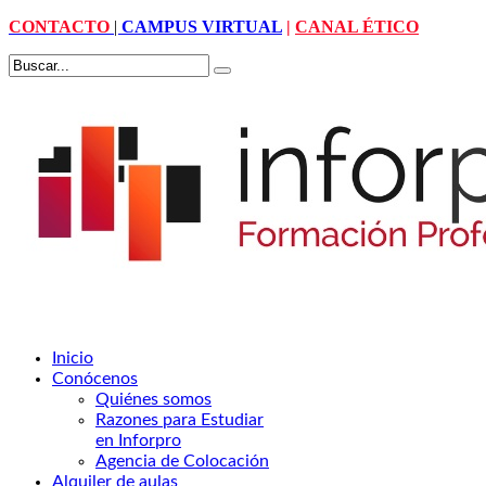
CONTACTO
|
CAMPUS VIRTUAL
|
CANAL ÉTICO
Inicio
Conócenos
Quiénes somos
Razones para Estudiar
en Inforpro
Agencia de Colocación
Alquiler de aulas