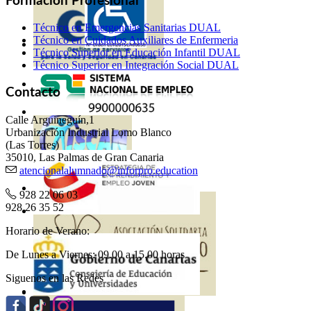
Formación Profesional
Técnico en Emergencias Sanitarias DUAL
Técnico en Cuidados Auxiliares de Enfermeria
Técnico Superior en Educación Infantil DUAL
Técnico Superior en Integración Social DUAL
Contacto
Calle Arguineguín,1
Urbanización Industrial Lomo Blanco
(Las Torres)
35010, Las Palmas de Gran Canaria
atencionalalumnado@inforpro.education
928 22 06 03
928 26 35 52
Horario de Verano:
De Lunes a Viernes: 09.00 a 15.00 horas
Siguenos en las Redes