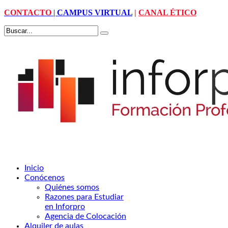
CONTACTO
|
CAMPUS VIRTUAL
|
CANAL ÉTICO
Inicio
Conócenos
Quiénes somos
Razones para Estudiar
en Inforpro
Agencia de Colocación
Alquiler de aulas