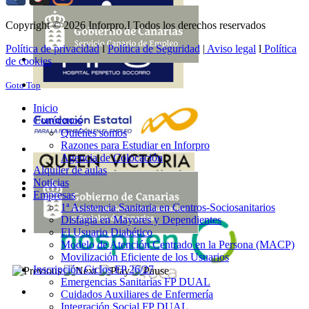
Copyright © 2026 Inforpro.I Todos los derechos reservados
Política de privacidad
l
Política de Seguridad
|
Aviso legal
l
Política
de cookies
Goto Top
Inicio
Conócenos
Quiénes somos
Razones para Estudiar en Inforpro
Agencia de Colocación
Alquiler de aulas
Noticias
Empresas
1ª Asistencia Sanitaria en Centros-Sociosanitarios
Disfagia en Mayores y Dependientes
El Usuario Diabético
Modelo de Atención Centrado en la Persona (MACP)
Movilización Eficiente de los Usuarios
Inscripción Ciclos FP 26/27
Emergencias Sanitarias FP DUAL
Cuidados Auxiliares de Enfermería
Integración Social FP DUAL