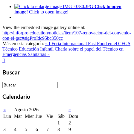
Click to open
image!
Click to open image!
View the embedded image gallery online at:
http://inforpro.education/noticias/item/107-renovacion-del-convenio-
con-el-gsc#sigProIdc95bc350cc
Más en esta categoría:
« I Feria Internacional Fast Food en el CFGS
Técnico Educación Infantil
Charla sobre el papel del Técnico en
Emergencias Sanitarias »

Buscar
Calendario
«
Agosto 2026
»
Lun
Mar
Mier
Jue
Vie
Sáb
Dom
1
2
3
4
5
6
7
8
9