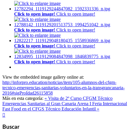
Click to open image!
Click to open image!
Click to open image!
Click to open image!
Click to open image!
Click to open image!
Click to open image!
Click to open image!
View the embedded image gallery online at:
http://inforpro.education/noticias/item/105-alumnos-del-cfgm-
tecnico-emergencias-sanitarias-voluntarios-en-la-transgrancanaria-
2016#sigProIdad26115858
Más en esta categoría:
« Visita de 2º Curso CFGM Técnico
Emergencias Sanitarias al Gran Canaria Arena
I Feria Internacional
Fast Food en el CFGS Técnico Educación Infantil »

Buscar