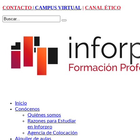
CONTACTO
|
CAMPUS VIRTUAL
|
CANAL ÉTICO
Inicio
Conócenos
Quiénes somos
Razones para Estudiar
en Inforpro
Agencia de Colocación
Alquiler de aulas