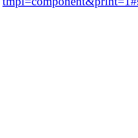
tmpl=component&print=1#